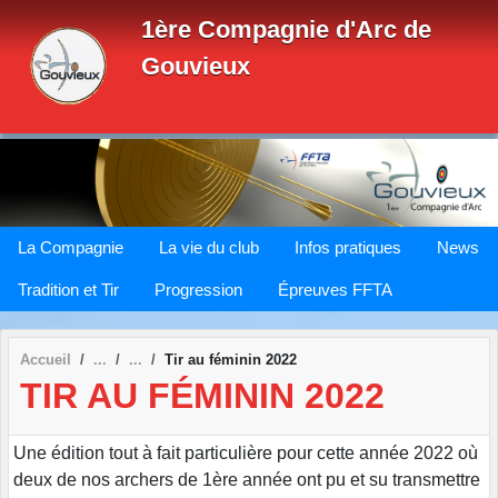
Panneau de gestion des cookies
1ère Compagnie d'Arc de
Gouvieux
La Compagnie
La vie du club
Infos pratiques
News
Tradition et Tir
Progression
Épreuves FFTA
Accueil
Tir au féminin 2022
TIR AU FÉMININ 2022
Une édition tout à fait particulière pour cette année 2022 où
deux de nos archers de 1ère année ont pu et su transmettre