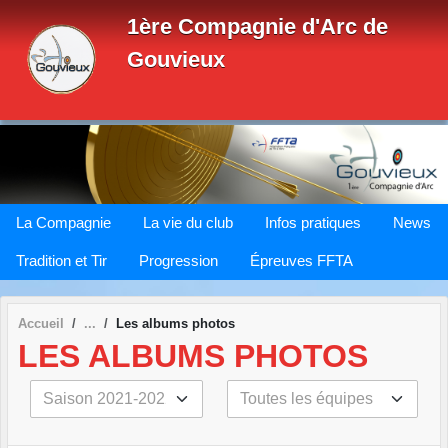
Panneau de gestion des cookies
1ère Compagnie d'Arc de
Gouvieux
La Compagnie
La vie du club
Infos pratiques
News
Tradition et Tir
Progression
Épreuves FFTA
Accueil
Les albums photos
LES ALBUMS PHOTOS