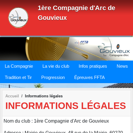
Panneau de gestion des cookies
1ère Compagnie d'Arc de
Gouvieux
La Compagnie
La vie du club
Infos pratiques
News
Tradition et Tir
Progression
Épreuves FFTA
Accueil
Informations légales
INFORMATIONS LÉGALES
Nom du club : 1ère Compagnie d'Arc de Gouvieux
Adresse : Mairie de Gouvieux, 48 rue de la Mairie, 60270