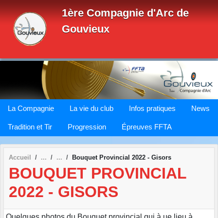
Panneau de gestion des cookies
1ère Compagnie d'Arc de
Gouvieux
La Compagnie
La vie du club
Infos pratiques
News
Tradition et Tir
Progression
Épreuves FFTA
Accueil
Bouquet Provincial 2022 - Gisors
BOUQUET PROVINCIAL
2022 - GISORS
Quelques photos du Bouquet provincial qui à ue lieu à