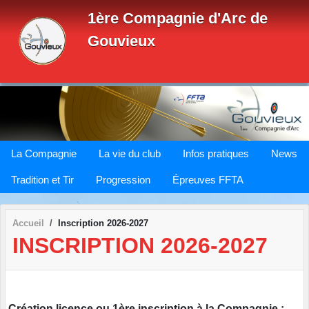
Panneau de gestion des cookies
1ère Compagnie d'Arc de
Gouvieux
La Compagnie
La vie du club
Infos pratiques
News
Tradition et Tir
Progression
Épreuves FFTA
Accueil
Inscription 2026-2027
INSCRIPTION 2026-2027
Création licence ou 1ère inscription à la Compagnie :