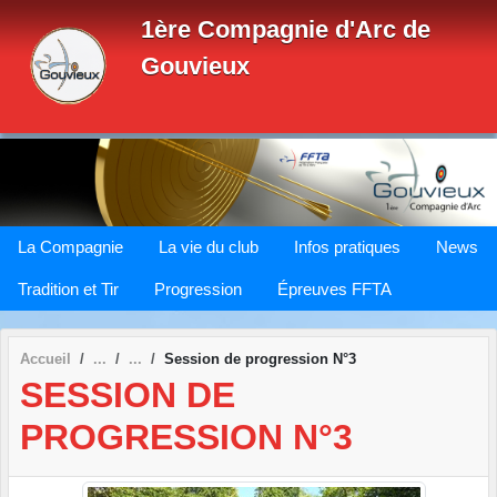
Panneau de gestion des cookies
1ère Compagnie d'Arc de
Gouvieux
La Compagnie
La vie du club
Infos pratiques
News
Tradition et Tir
Progression
Épreuves FFTA
Accueil
Session de progression N°3
SESSION DE
PROGRESSION N°3