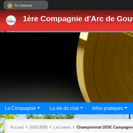
Panneau de gestion des cookies
Se connecter
1ère Compagnie d'Arc de Gou
La Compagnie
La vie du club
Infos pratiques
Accueil
2025-2026
Les news
Championnat OISE Campagne