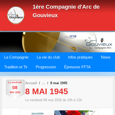
Panneau de gestion des cookies
1ère Compagnie d'Arc de
Gouvieux
La Compagnie
La vie du club
Infos pratiques
News
Tradition et Tir
Progression
Épreuves FFTA
Le
vendredi
Accueil
8 mai 1945
08
8 MAI 1945
MAI
2026
Le
vendredi
08
mai
2026
de 10h à 12h