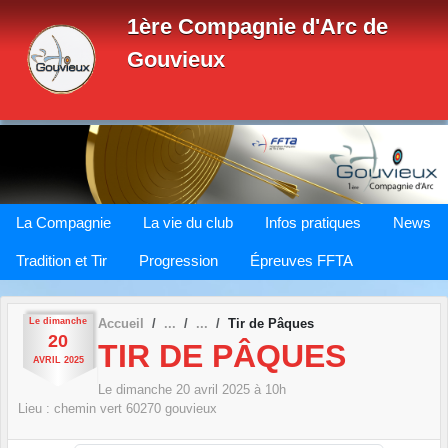
Panneau de gestion des cookies
1ère Compagnie d'Arc de
Gouvieux
La Compagnie
La vie du club
Infos pratiques
News
Tradition et Tir
Progression
Épreuves FFTA
Le
dimanche
Accueil
Tir de Pâques
20
TIR DE PÂQUES
AVRIL
2025
Le
dimanche
20
avril
2025
à 10h
Lieu :
chemin vert
60270
gouvieux