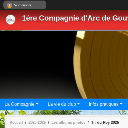
Panneau de gestion des cookies
Se connecter
1ère Compagnie d'Arc de Gou
La Compagnie
La vie du club
Infos pratiques
Accueil
2025-2026
Les albums photos
Tir du Roy 2026