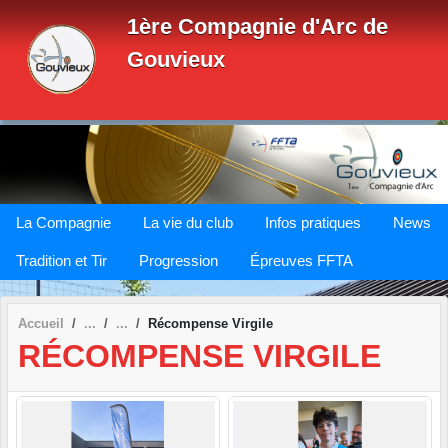
Panneau de gestion des cookies
1ère Compagnie d'Arc de
Gouvieux
La Compagnie
La vie du club
Infos pratiques
News
Tradition et Tir
Progression
Épreuves FFTA
Accueil
Récompense Virgile
RÉCOMPENSE VIRGILE