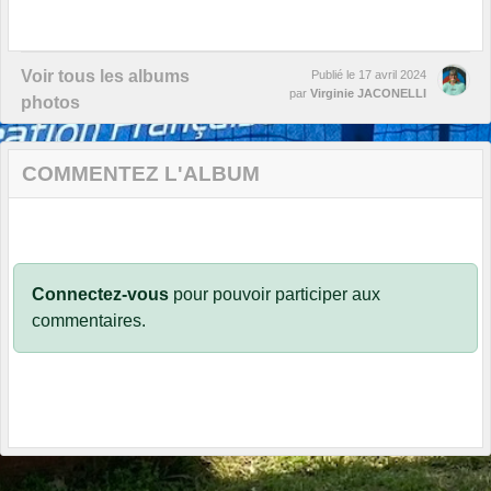
Voir tous les albums
Publié le
17 avril 2024
par
Virginie JACONELLI
photos
COMMENTEZ L'ALBUM
Connectez-vous
pour pouvoir participer aux
commentaires.