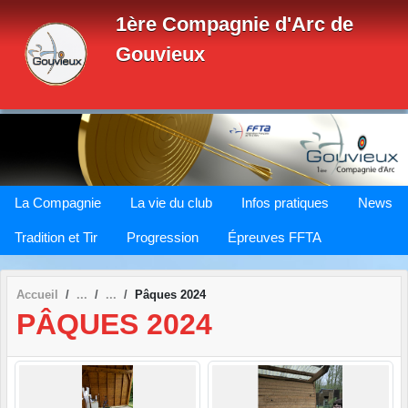
Panneau de gestion des cookies
1ère Compagnie d'Arc de
Gouvieux
La Compagnie
La vie du club
Infos pratiques
News
Tradition et Tir
Progression
Épreuves FFTA
Accueil
Pâques 2024
PÂQUES 2024