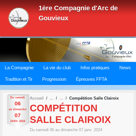
Panneau de gestion des cookies
1ère Compagnie d'Arc de
Gouvieux
La Compagnie
La vie du club
Infos pratiques
News
Tradition et Tir
Progression
Épreuves FFTA
Du
samedi
Accueil
Compétition Salle Clairoix
06
COMPÉTITION
au
dimanche
07
SALLE CLAIROIX
JANV.
2024
Du
samedi
06
au
dimanche
07
janv.
2024