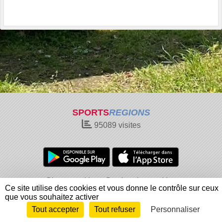
SPORTS
REGIONS
95089
visites
Charte cookies
Gestion des cookies
Ce site utilise des cookies et vous donne le contrôle sur ceux
Informations légales
Signaler un contenu inapproprié
que vous souhaitez activer
Tout accepter
Tout refuser
Personnaliser
Envie de participer ?
Connexion