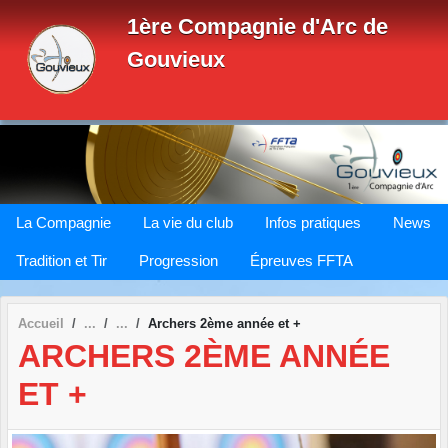
Panneau de gestion des cookies
1ère Compagnie d'Arc de
Gouvieux
La Compagnie
La vie du club
Infos pratiques
News
Tradition et Tir
Progression
Épreuves FFTA
Accueil
Archers 2ème année et +
ARCHERS 2ÈME ANNÉE
ET +